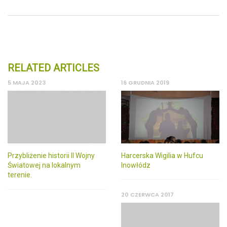
RELATED ARTICLES
5 MAJA 2023
16 GRUDNIA 2019
Przybliżenie historii II Wojny
Harcerska Wigilia w Hufcu
Światowej na lokalnym
Inowłódz
terenie.
20 CZERWCA 2017