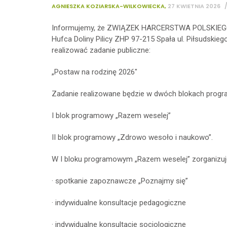
AGNIESZKA KOZIARSKA-WILKOWIECKA
,
27 KWIETNIA 2026
Informujemy, że ZWIĄZEK HARCERSTWA POLSKIEGO
Hufca Doliny Pilicy ZHP 97-215 Spała ul. Piłsudskiego
realizować zadanie publiczne:
„Postaw na rodzinę 2026″
Zadanie realizowane będzie w dwóch blokach prog
I blok programowy „Razem weselej”
II blok programowy „Zdrowo wesoło i naukowo”.
W I bloku programowym „Razem weselej” zorganizu
· spotkanie zapoznawcze „Poznajmy się”
· indywidualne konsultacje pedagogiczne
· indywidualne konsultacje socjologiczne