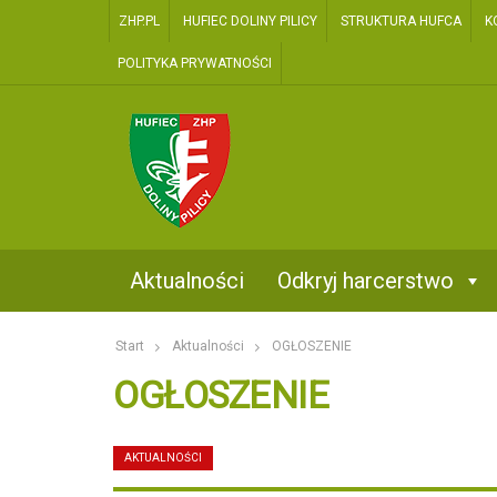
ZHP.PL
HUFIEC DOLINY PILICY
STRUKTURA HUFCA
K
POLITYKA PRYWATNOŚCI
two
Kontakt
Aktualności
Odkryj harcerstwo
Start
Aktualności
OGŁOSZENIE
OGŁOSZENIE
AKTUALNOŚCI