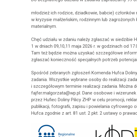
młodzież ich rodzice, dziadkowie, babcie) członków 
w kryzysie małżeńskim, rodzinnym lub zagrożonych 
materialnym.
Chęć udziału w zdaniu należy zgłaszać w siedzibie Hu
1 w dniach 09,10,11 maja 2026 r. w godzinach od 17
Tam też będzie można uzyskać szczegółowe informa
zgłaszać konieczność specjalnych potrzeb potencja
Spośród zebranych zgłoszeń Komenda Hufca Doliny Pil
zadania. Wszystkie wybrane osoby do realizacji za
i szczegółowym terminie realizacji zadania. Można 
fajfer.malgorzata@wp.pl. Dane osobowe i wizerune
przez Hufiec Doliny Pilicy ZHP w celu promocji, rekl
publikacji, fotografii, zapisu i powielania cyfrowego 
Hufca zgodnie z art. 81 ust. 2 pkt. 2 ustawy o praw