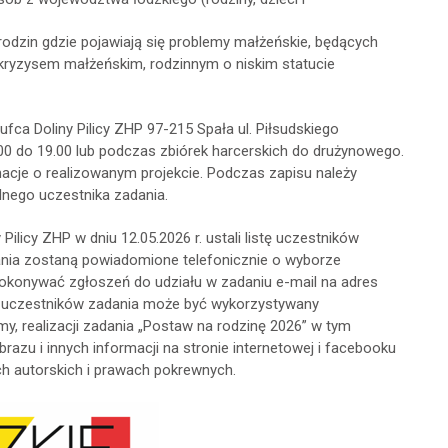
rodzin gdzie pojawiają się problemy małżeńskie, będących
kryzysem małżeńskim, rodzinnym o niskim statucie
fca Doliny Pilicy ZHP 97-215 Spała ul. Piłsudskiego
.00 do 19.00 lub podczas zbiórek harcerskich do drużynowego.
cje o realizowanym projekcie. Podczas zapisu należy
lnego uczestnika zadania.
icy ZHP w dniu 12.05.2026 r. ustali listę uczestników
dania zostaną powiadomione telefonicznie o wyborze
dokonywać zgłoszeń do udziału w zadaniu e-mail na adres
k uczestników zadania może być wykorzystywany
amy, realizacji zadania „Postaw na rodzinę 2026” w tym
obrazu i innych informacji na stronie internetowej i facebooku
ach autorskich i prawach pokrewnych.