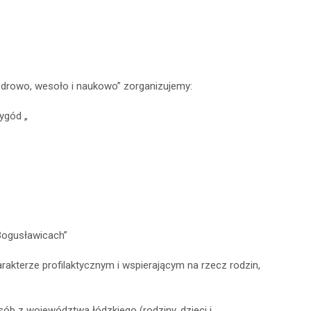
Zdrowo, wesoło i naukowo” zorganizujemy:
ygód „
Bogusławicach”
akterze profilaktycznym i wspierającym na rzecz rodzin,
ób z województwa łódzkiego (rodziny, dzieci i