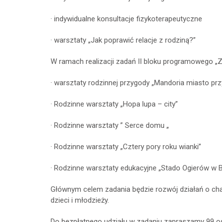
· indywidualne konsultacje fizykoterapeutyczne
· warsztaty „Jak poprawić relacje z rodziną?”
W ramach realizacji zadań II bloku programowego „
· warsztaty rodzinnej przygody „Mandoria miasto prz
· Rodzinne warsztaty „Hopa lupa – city”
· Rodzinne warsztaty ” Serce domu „
· Rodzinne warsztaty „Cztery pory roku wianki”
· Rodzinne warsztaty edukacyjne „Stado Ogierów w 
Głównym celem zadania będzie rozwój działań o char
dzieci i młodzieży.
Do bezpłatnego udziału w zadaniu zapraszamy 99 os