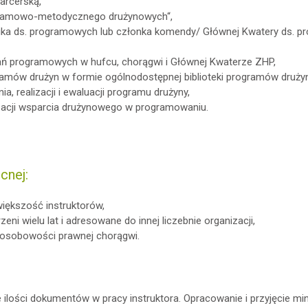
arcerską,
gramowo-metodycznego drużynowych“,
a ds. programowych lub członka komendy/ Głównej Kwatery ds. p
ań programowych w hufcu, chorągwi i Głównej Kwaterze ZHP,
ramów drużyn w formie ogólnodostępnej biblioteki programów druży
, realizacji i ewaluacji programu drużyny,
zacji wsparcia drużynowego w programowaniu.
cnej:
większość instruktorów,
ni wielu lat i adresowane do innej liczebnie organizacji,
osobowości prawnej chorągwi.
e ilości dokumentów w pracy instruktora. Opracowanie i przyjęcie 