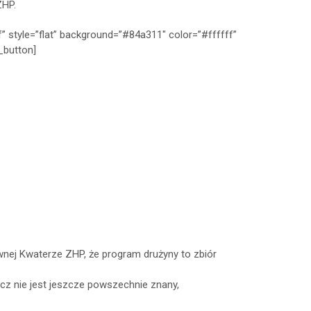
ZHP.
 style=”flat” background=”#84a311″ color=”#ffffff”
_button]
wnej Kwaterze ZHP, że program drużyny to zbiór
z nie jest jeszcze powszechnie znany,