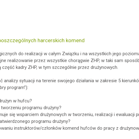
 poszczególnych harcerskich komend
gicznych do realizacji w całym Związku i na wszystkich jego poziom
jne realizowanie przez wszystkie chorągwie ZHP, w taki sam sposób
zą część kadry ZHP, w tym szczególnie przez drużynowych.
nalizy sytuacji na terenie swojego działania w zakresie 5 kierunk
bry program”):
 drużyn w hufcu?
 w tworzeniu programu drużyny?
je się wsparciem drużynowych w tworzeniu, realizacji i ewaluacji 
zatwierdzonego programu drużyny?
towaniu instruktorów/członków komend hufców do pracy z drużynow