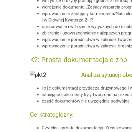
wszystkie drużyny pracują zgodnie z metodą h
wdrożenie dokumentu „Zasady wsparcia pro
wprowadzenie zastępcy komendanta/Naczelnik
i w Głównej Kwaterze ZHP,
opracowanie i wdrożenie wytycznych do dział
zbieranie i upowszechnianie najlepszych prog
wprowadzenie poradnictwa w zakresie tworzenia
wprowadzenie poradnictwa w zakresie organi
K2: Prosta dokumentacja e-zhp
Analiza sytuacji obe
ilość dokumentacji przytłacza drużynowego i 
istniejące dokumenty były tworzone na przestrze
część dokumentów nie uwzględnia podwójnej 
Cel strategiczny:
Czytelna i prosta dokumentacja. Zredukowani