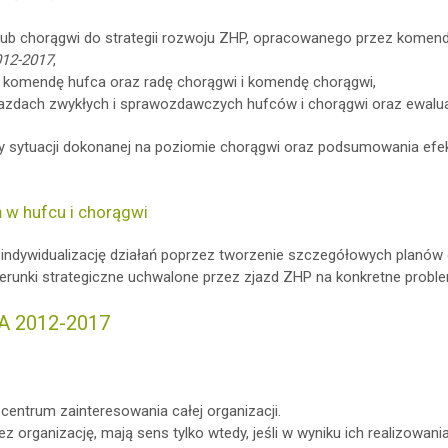
 lub chorągwi do strategii rozwoju ZHP, opracowanego przez komen
012-2017
,
 komendę hufca oraz radę chorągwi i komendę chorągwi,
zjazdach zwykłych i sprawozdawczych hufców i chorągwi oraz ewalua
izy sytuacji dokonanej na poziomie chorągwi oraz podsumowania efe
ń w hufcu i chorągwi
indywidualizację działań poprzez tworzenie szczegółowych planów 
erunki strategiczne uchwalone przez zjazd ZHP na konkretne proble
A 2012-2017
entrum zainteresowania całej organizacji.
z organizację, mają sens tylko wtedy, jeśli w wyniku ich realizowani