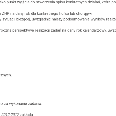
jako punkt wyjścia do stworzenia spisu konkretnych działań, które p
i ZHP na dany rok dla konkretnego hufca lub chorągwi.
izy sytuacji bieżącej, uwzględnić należy podsumowanie wyników reali
ć roczną perspektywę realizacji zadań na dany rok kalendarzowy, 
cznych,
o za wykonanie zadania.
a 2012-2017
zakłada: