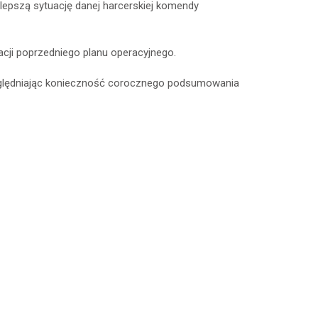
olepszą sytuację danej harcerskiej komendy
zacji poprzedniego planu operacyjnego.
uwzględniając konieczność corocznego podsumowania