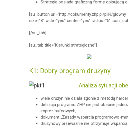
Strategia posiada graficzną formę opisującą 
[su_button url=”http://dokumenty.zhp.pl/pliki/glow
size=”8″ wide=”yes” center=”yes” radius=”5″ icon_co
[/su_tab]
[su_tab title=”Kierunki strategiczne”]
K1: Dobry program drużyny
Analiza sytuacji obe
wiele drużyn nie działa zgonie z metodą harce
definicja programu ZHP nie jest obecnie jedn
imprez hufcowych,
dokument „Zasady wsparcia programowo-metod
drużynowy przeważnie nie otrzymuje wsparcia 