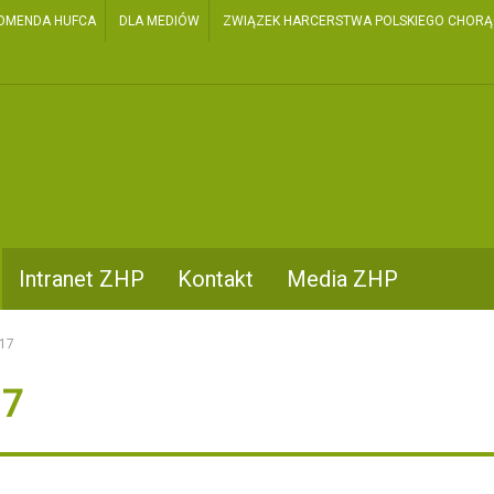
OMENDA HUFCA
DLA MEDIÓW
ZWIĄZEK HARCERSTWA POLSKIEGO CHORĄGI
Intranet ZHP
Kontakt
Media ZHP
017
17