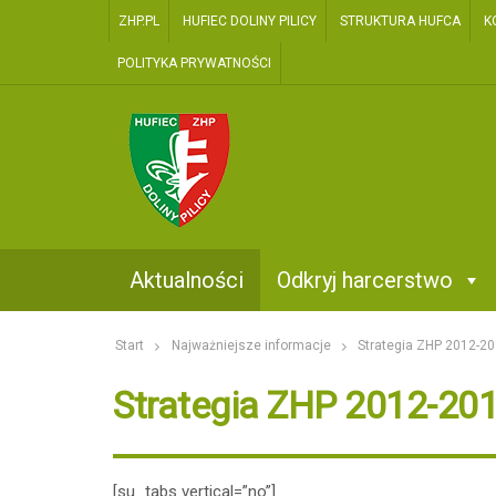
ZHP.PL
HUFIEC DOLINY PILICY
STRUKTURA HUFCA
K
POLITYKA PRYWATNOŚCI
two
Kontakt
Aktualności
Odkryj harcerstwo
Start
Najważniejsze informacje
Strategia ZHP 2012-2
Strategia ZHP 2012-20
[su_tabs vertical=”no”]