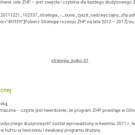
główne cele ZHP – jest zwięzła i czytelna dla każdego drużynowego 
ny_20111221_102357_strategia_-_xxxvii_zjazd_nadzwyczajny_zhp.pdf”
lor=”#ffffff”]Pobierz Strategię rozwoju ZHP na lata 2012 – 2017[/su
cnej:
rską,
oznaczna – częste jest twierdzenie, że program ZHP powstaje w Głó
ycznego drużynowych“ został wprowadzony w kwietniu 2011 r., lec
w hufcu w tworzeniu i ewaluacji programu drużyny,