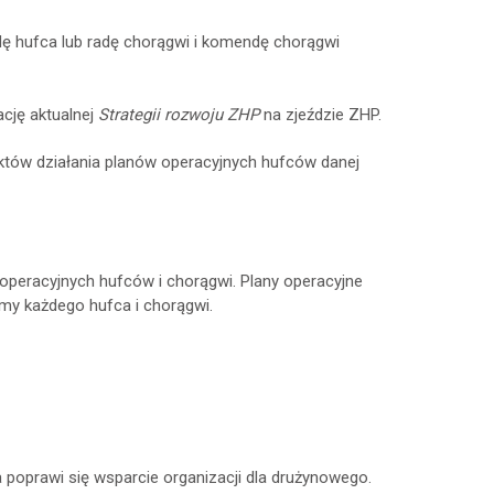
dę hufca lub radę chorągwi i komendę chorągwi
cję aktualnej
Strategii rozwoju ZHP
na zjeździe ZHP.
któw działania planów operacyjnych hufców danej
operacyjnych hufców i chorągwi. Plany operacyjne
my każdego hufca i chorągwi.
a poprawi się wsparcie organizacji dla drużynowego.