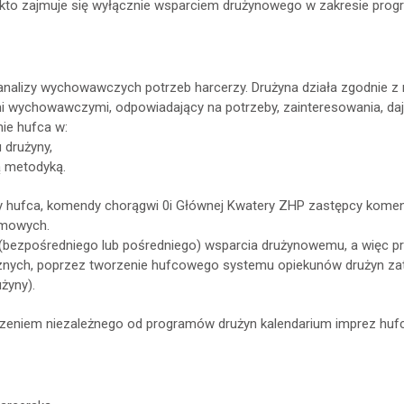
kto zajmuje się wyłącznie wsparciem drużynowego w zakresie prog
analizy wychowawczych potrzeb harcerzy. Drużyna działa zgodnie 
i wychowawczymi, odpowiadający na potrzeby, zainteresowania, da
ie hufca w:
u drużyny,
ą metodyką.
hufca, komendy chorągwi 0i Głównej Kwatery ZHP zastępcy komen
amowych.
(bezpośredniego lub pośredniego) wsparcia drużynowemu, a więc p
znych, poprzez tworzenie hufcowego systemu opiekunów drużyn zat
żyny).
rzeniem niezależnego od programów drużyn kalendarium imprez hufc