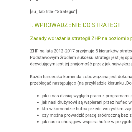
[su_tab title=”Strategia”]
I. WPROWADZENIE DO STRATEGII
Zasady wdrażania strategii ZHP na poziomie
ZHP na lata 2012-2017 przyjmuje 5 kierunków strate
Podstawowym źródłem sukcesu strategii jest jej spó
decydującym jest jej znajomość przez jak najwięks
Każda harcerska komenda zobowiązana jest dokonać a
przebiegać następująco (na przykładzie kierunku „Do
jak u nas dzisiaj wygląda praca z programami
jak nasi drużynowi są wspierani przez hufiec
kto w komendzie hufca przede wszystkim zajmu
czy można prowadzić pracę śródroczną bez 
jak nasza chorągiew wspiera hufce w przygo