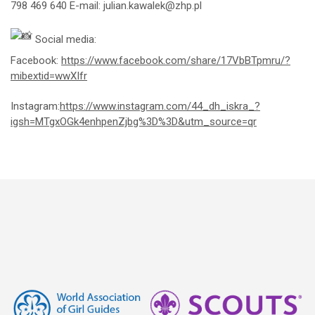
798 469 640 E-mail: julian.kawalek@zhp.pl
Social media:
Facebook:
https://www.facebook.com/share/17VbBTpmru/?
mibextid=wwXIfr
⁩Instagram:
https://www.instagram.com/44_dh_iskra_?
igsh=MTgxOGk4enhpenZjbg%3D%3D&utm_source=qr