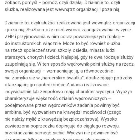
zobacz, pomyśl – pomóż, czyli działaj. Działanie to, czyli
służba, realizowana jest wewnątrz organizacji i poza nią.
Działanie to, czyli służba, realizowana jest wewnątrz organizacji
i poza nią. Służba może mieć wymiar zaangażowania w życie
ZHP i przyjmowania w nim coraz poważniejszych funkcji –
do instruktorskich włącznie. Może to być również służba
na rzecz społeczeństwa: szkoły, osiedla, miasta; ludzi
starszych, chorych i dzieci. Najlepiej, gdy te dwa rodzaje służby
uzupełniają się. W ten sposób wędrownik pełni służbę na rzecz
swojej organizacji – wzmacniając ją, a równocześnie
nie zamyka się w „harcerskim światku”, dostrzegając potrzeby
otaczającej go społeczności. Zadania realizowane
indywidualnie lub zespołowo mają charakter wyczynu. Wyczyn
charakteryzuje większość działań wędrowniczych –
podejmowane przez wędrowników zadania powinny być
ambitne, być wyzwaniem na krawędzi możliwości (czego
nie należy mylić z krawędzią bezpieczeństwa). Wysoko
zawieszona poprzeczka dopinguje do ciągłego rozwoju,
przekraczania samego siebie. Wyczyn nie powinien być
rozumiany tylko w aspekcie fizycznym, ale również