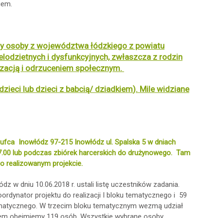
iem.
my osoby z województwa łódzkiego z powiatu
lodzietnych i dysfunkcyjnych, zwłaszcza z rodzin
izacją i odrzuceniem społecznym.
 dzieci lub dzieci z babcią/ dziadkiem
).
Mile widziane
 Hufca Inowłódz
97-215
Inowłódz ul. Spalska 5 w dniach
17.00 lub podczas zbiórek harcerskich do drużynowego. Tam
o realizowanym projekcie.
w dniu 10.06.2018 r. ustali listę uczestników zadania.
rdynator projektu do realizacji I bloku tematycznego i 59
 tematycznego. W trzecim bloku tematycznym wezmą udział
aniem obejmiemy 119 osób. Wszystkie wybrane osoby