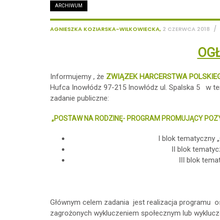
ARCHIWUM
/
AGNIESZKA KOZIARSKA-WILKOWIECKA
,
2 CZERWCA 2018
OGŁ
Informujemy , że
ZWIĄZEK HARCERSTWA POLSKIE
Hufca Inowłódz 97-215 Inowłódz ul. Spalska 5 w term
zadanie publiczne:
„
POSTAW NA RODZINĘ- PROGRAM PROMUJĄCY POZ
I blok tematyczny „
II blok tematy
III blok tem
Głównym celem zadania jest realizacja programu os
zagrożonych wykluczeniem społecznym lub wyklucz