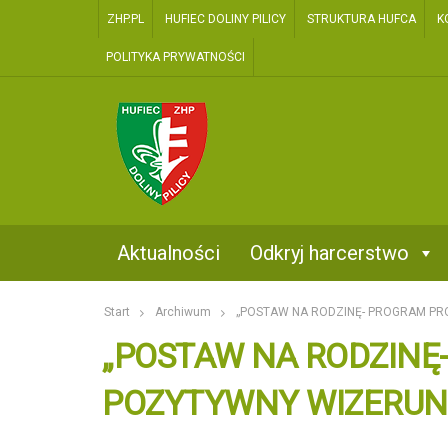
ZHP.PL
HUFIEC DOLINY PILICY
STRUKTURA HUFCA
K
POLITYKA PRYWATNOŚCI
two
Kontakt
Aktualności
Odkryj harcerstwo
Start
Archiwum
„POSTAW NA RODZINĘ- PROGRAM P
„POSTAW NA RODZIN
POZYTYWNY WIZERUN