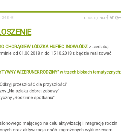
248
UDOSTĘPNIJ
OSZENIE
GO CHORĄGIEW ŁÓDZKA HUFIEC INOWŁÓDZ
z siedzibą
inie od 01.06.2018 r. do 15.10.2018 r. będzie realizować
YTYWNY WIZERUNEK RODZINY
” w trzech blokach tematycznych:
Odkryj przeszłość dla przyszłości”
czny „Na szlaku dobrej zabawy”
atyczny „Rodzinne spotkania”
łonowego mającego na celu aktywizację i integrację rodzin
onych oraz aktywizacja osób zagrożonych wykluczeniem