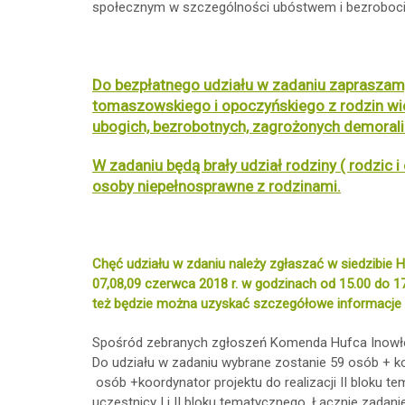
społecznym w szczególności ubóstwem i bezroboc
Do bezpłatnego udziału w zadaniu zaprasza
tomaszowskiego i opoczyńskiego z rodzin wie
ubogich, bezrobotnych, zagrożonych demoral
W zadaniu będą brały udział rodziny ( rodzic i
osoby niepełnosprawne z rodzinami
.
Chęć udziału w zdaniu należy zgłaszać w siedzibie
07,08,09 czerwca 2018 r. w godzinach od 15.00 do 
też będzie można uzyskać szczegółowe informacje 
Spośród zebranych zgłoszeń Komenda Hufca Inowłódz 
Do udziału w zadaniu wybrane zostanie 59 osób + koo
osób +koordynator projektu do realizacji II bloku
uczestnicy I i II bloku tematycznego. Łącznie zad