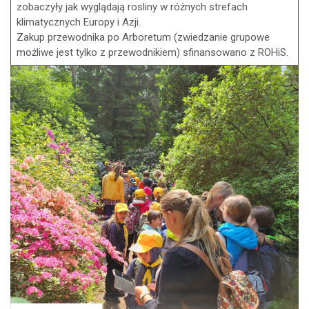
zobaczyły jak wyglądają rosliny w różnych strefach
klimatycznych Europy i Azji.
Zakup przewodnika po Arboretum (zwiedzanie grupowe
możliwe jest tylko z przewodnikiem) sfinansowano z ROHiS.