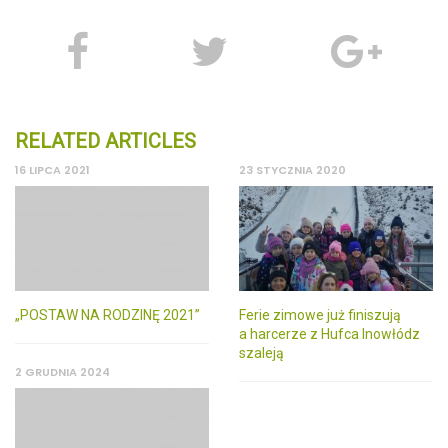
RELATED ARTICLES
16 LIPCA 2021
23 STYCZNIA 2020
„POSTAW NA RODZINĘ 2021”
Ferie zimowe już finiszują
a harcerze z Hufca Inowłódz
szaleją
2 GRUDNIA 2024