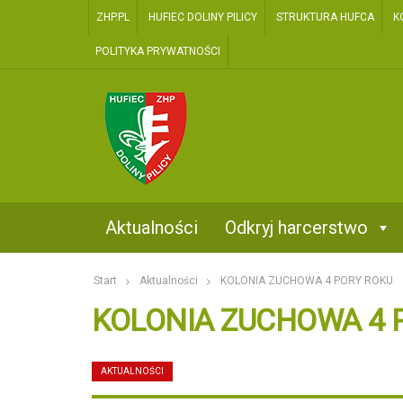
ZHP.PL
HUFIEC DOLINY PILICY
STRUKTURA HUFCA
K
POLITYKA PRYWATNOŚCI
two
Kontakt
Aktualności
Odkryj harcerstwo
Start
Aktualności
KOLONIA ZUCHOWA 4 PORY ROKU
KOLONIA ZUCHOWA 4 
AKTUALNOŚCI