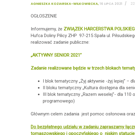
/
22
AGNIESZKA KOZIARSKA-WILKOWIECKA
,
16 LIPCA 2021
OGŁOSZENIE
Informujemy, że
ZWIĄZEK HARCERSTWA POLSKIEGO
Hufca Doliny Pilicy ZHP 97-215 Spała ul. Piłsudskieg
realizować zadanie publiczne:
„AKTYWNY SENIOR 2021”
Zadanie realizowane będzie w trzech blokach tema
I blok tematyczny „Żyj aktywnie -żyj lepiej” –
II bloku tematyczny „Kultura dostępna dla se
III blok tematyczny „Razem weselej”- dla 110 o
programowego)
Głównym celem zadania jest pomoc osłonowa oraz a
Do bezpłatnego udziału w zadaniu zapraszamy łącz
tomaszowskiego i opoczyńskiego o niskim statucie 