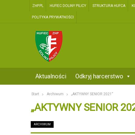
ZHP.PL
HUFIEC DOLINY PILICY
STRUKTURA HUFCA
K
POLITYKA PRYWATNOŚCI
two
Kontakt
Aktualności
Odkryj harcerstwo
Start
Archiwum
„AKTYWNY SENIOR 2021”
„AKTYWNY SENIOR 20
ARCHIWUM