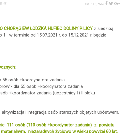
8
UDOSTĘPNIJ
 CHORĄGIEW ŁÓDZKA HUFIEC DOLINY PILICY
z siedzibą
o 1 w terminie od 15.07.2021 r. do 15.12.2021 r. będzie
tycznych
:
 dla 55 osób +koordynatora zadania
niorów”- dla 55 osób +koordynatora zadania
sób +koordynator zadania (uczestnicy I i II bloku
ktywizacja i integracja osób starszych objętych ubóstwem.
nie 111 osób (110 osób +koordynator zadania) z
powiatu
materialnym, niezaradnych życiowo w wieku powyżej 60 lat,